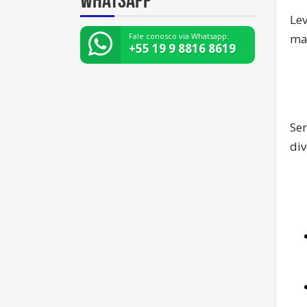
Le
Fale conosco via Whatsapp:
man
+55 19 9 8816 8619
Ser
di