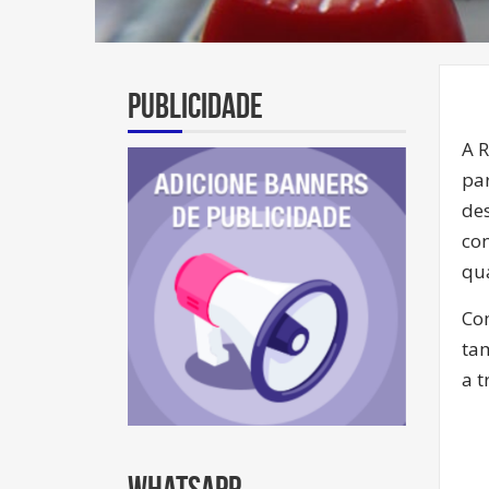
Publicidade
A 
par
des
co
qua
Com
ta
a t
Whatsapp